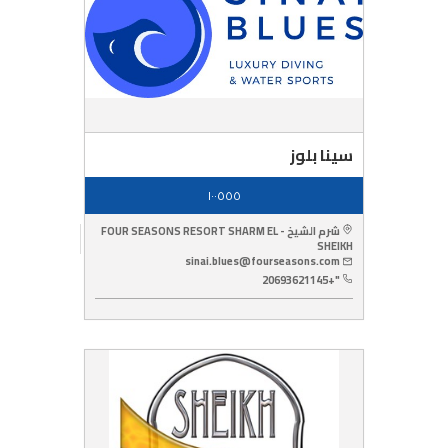
سينا بلوز
١٠٠٥٥٥
شرم الشيخ - FOUR SEASONS RESORT SHARM EL
SHEIKH
sinai.blues@fourseasons.com
"+20693621145