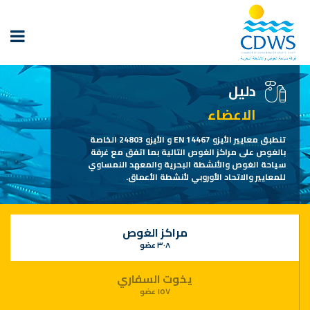
دليل
الاعضاء
تنطبق معايير الأيزو EN 14467 و الأيزو 24803 الخاصة
بالغوص على مراكز الغوص التالية بما اتفق مع غرفة
سياحة الغوص والأنشطة البحرية والمعهد النمساوي
للمعايير والاتحاد الأوروبي لأنشطة الأعماق.
مراكز الغوص
٣٠٨ عضو
يخوت السفاري
١٥٧ عضو