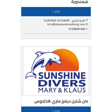
شمندورة
١٠٠٥٦٧
شرم الشيخ - CLUB REEF ALTAWAR
Info@shamanduradiving.com
01068081086
صن شاين ديفرز ماري &كلاوس
١٠٠٥٦٨