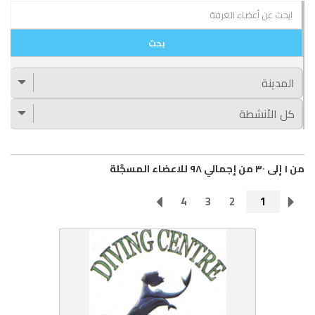
من ١ إلى ٣٠ من إجمالي ٩٨ للاعضاء المسجَّلة
4
3
2
1