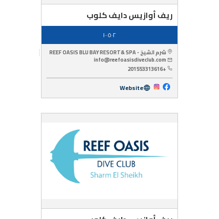
ريف أوازيس دايف كلوب
١٠٠٥٠٢
شرم الشيخ - REEF OASIS BLU BAY RESORT& SPA
info@reefoasisdiveclub.com
+201553313616
Website