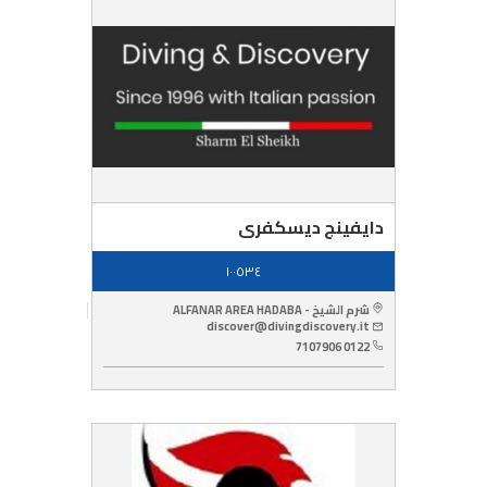
دايفينج ديسكفرى
١٠٠٥٣٤
شرم الشيخ - ALFANAR AREA HADABA
discover@divingdiscovery.it
0122 7107906