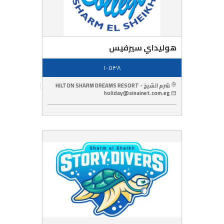
هوليداي سيرفيس
١٠٠٥٣٨
شرم الشيخ - HILTON SHARM DREAMS RESORT
holiday@sinainet.com.eg