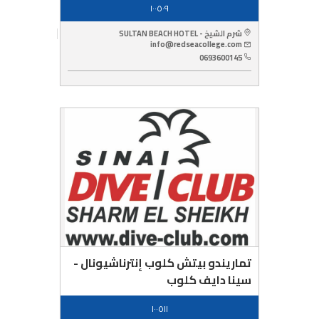
١٠٠٥٠٩
شرم الشيخ - SULTAN BEACH HOTEL
info@redseacollege.com
0693600145
تماريندو بيتش كلوب إنترناشيونال -
سينا دايف كلوب
١٠٠٥١١