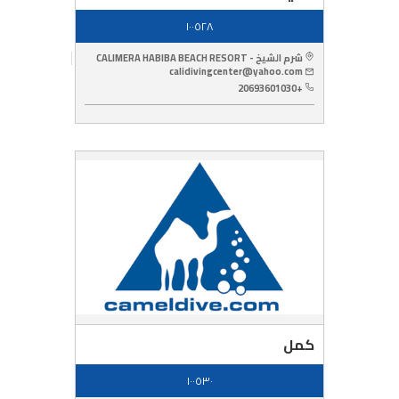
١٠٠٥٢٨
شرم الشيخ - CALIMERA HABIBA BEACH RESORT
calidivingcenter@yahoo.com
+20693601030
كمل
١٠٠٥٣٠