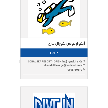
أكواريوس كورال سي
١٠٠٥٢٣
شرم الشيخ - CORAL SEA RESORT ( OREINTAL)
ahmedelkhwaga@hotmail.com
0693710510