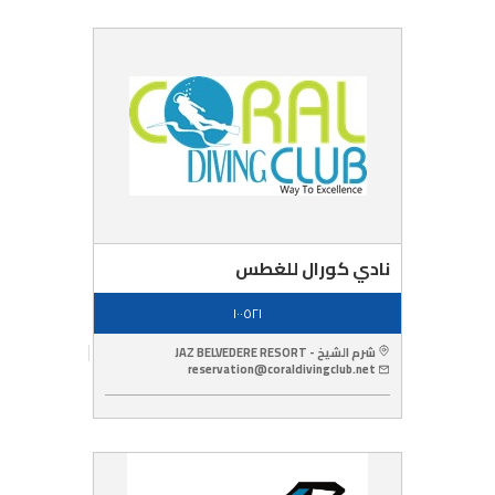
نادي كورال للغطس
١٠٠٥٢١
شرم الشيخ - JAZ BELVEDERE RESORT
reservation@coraldivingclub.net