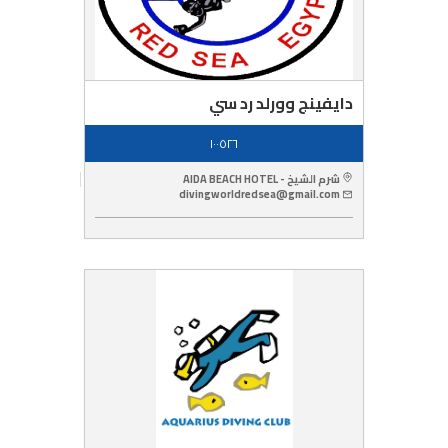
دايفينج وورلد رد سي
١٠٠٥٢٦
شرم الشيخ - AIDA BEACH HOTEL
divingworldredsea@gmail.com