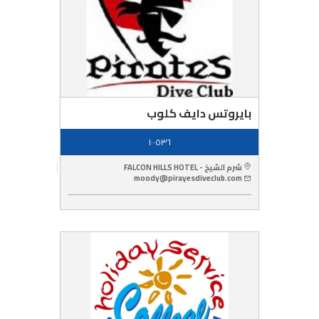
بايروتس دايف كلوب
١٠٠٥٣٦
شرم الشيخ - FALCON HILLS HOTEL
moody@pirayesdiveclub.com