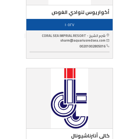
أكواريوس لنوادي الغوص
١٠٠٥٢٧
شرم الشيخ - CORAL SEA IMPRIAL RESORT
sharm@aquariusredsea.com
00201002805016
كالي أنترناشيونال