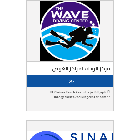
مركز الويف لمراكز الغوص
١٠٠٥٤٩
شرم الشيخ - El Kheima Beach Resort
info@thewavedivingcenter.com