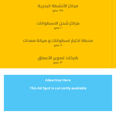
مراكز الأنشطة البحرية
١٩٥ عضو
مراكز شحن الاسطوانات
٢ عضو
محطة اختبار اسطوانات و صيانة معدات
٧ عضو
شركات تصوير الأعماق
١٣ عضو
Advertise Here
This Ad Spot is currently available