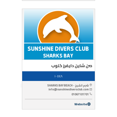
صن شاين دايفرز كلوب
١٠٠٥٤٨
شرم الشيخ - SHARKS BAY BEACH
info@sunshinediversclub.com
01067101701
Website