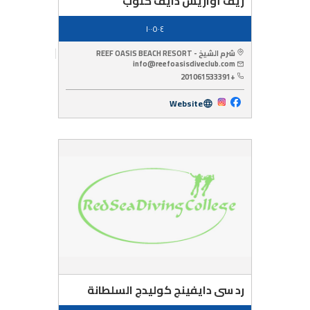
ريف أوازيس دايف كلوب
١٠٠٥٠٤
شرم الشيخ - REEF OASIS BEACH RESORT
info@reefoasisdiveclub.com
+201061533391
Website
رد سى دايفينج كوليدج السلطانة