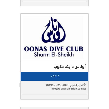
أوناس دايف كلوب
١٠٠٥٣٣
شرم الشيخ - OONAS DIVE CLUB
info@oonasdiveclub.com