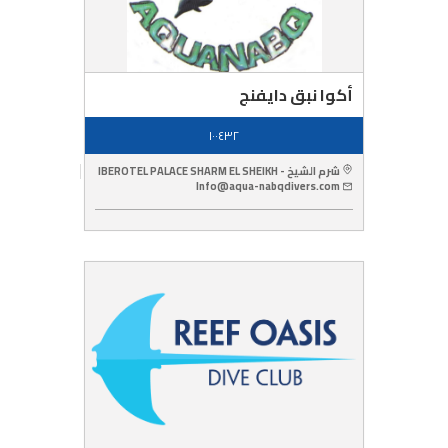
أكوا نبق دايفنج
١٠٠٤٣٢
شرم الشيخ - IBEROTEL PALACE SHARM EL SHEIKH
Info@aqua-nabqdivers.com