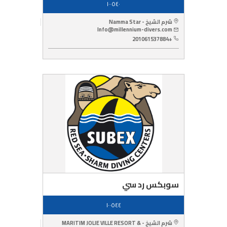
١٠٠٥٤٠
شرم الشيخ - Namma Star
Info@millennium-divers.com
+201061537884
سوبكس رد سي
١٠٠٥٤٤
شرم الشيخ - MARITIM JOLIE VILLE RESORT &