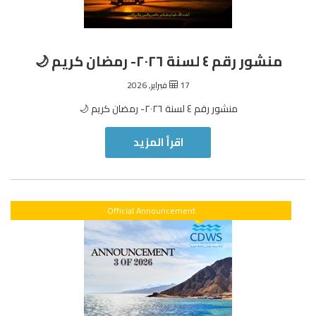
منشور رقم ٤ لسنة ٢٠٢٦- رمضان كريم 🌙
17 فبراير, 2026
منشور رقم ٤ لسنة ٢٠٢٦- رمضان كريم 🌙
اقرأ المزيد
Official Announcement